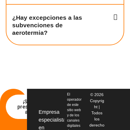
¿Hay excepciones a las
subvenciones de
aerotermia?
El
© 2026
operador
¡Solicita
Copyrig
de este
presupuesto
ht |
sitio web
ahora!
Empresa
Todos
y de los
los
especialista
canales
derecho
digitales
en