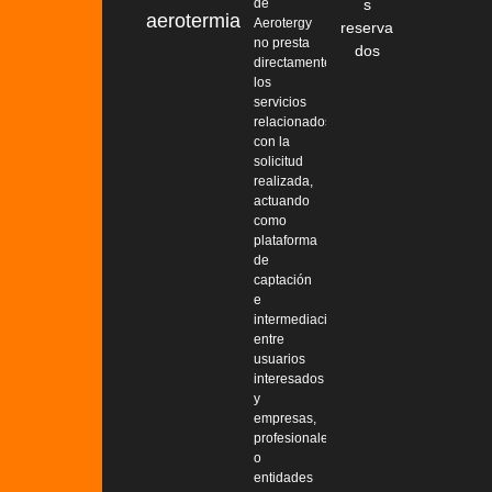
de
s
aerotermia
Aerotergy
reserva
no presta
dos
directamente
los
servicios
relacionados
con la
solicitud
realizada,
actuando
como
plataforma
de
captación
e
intermediación
entre
usuarios
interesados
y
empresas,
profesionales
o
entidades