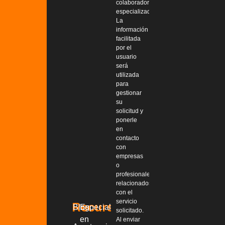
colaboradoras
especializadas.
La
información
facilitada
por el
usuario
será
utilizada
para
gestionar
su
solicitud y
ponerle
en
contacto
con
empresas
o
profesionales
relacionados
con el
servicio
Recursos
Blog
Especialistas
solicitado.
en
Al enviar