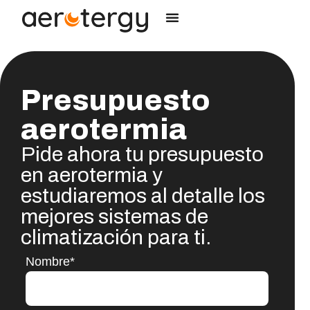
Instalación aerotermia
Tipos de aerotermia
Aerotermias por uso
Sobre nosotros
Presupuesto
aerotermia
Pide ahora tu presupuesto
en aerotermia y
estudiaremos al detalle los
mejores sistemas de
climatización para ti.
Nombre*