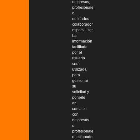
empresas,
profesionales
o
entidades
colaboradoras
especializadas.
La
información
facilitada
por el
usuario
será
utilizada
para
gestionar
su
solicitud y
ponerle
en
contacto
con
empresas
o
profesionales
relacionados