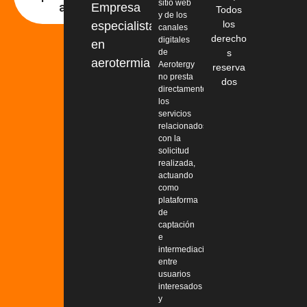
sitio web
ahora!
Empresa
Todos
y de los
los
especialista
canales
derecho
digitales
en
de
s
aerotermia
Aerotergy
reserva
no presta
dos
directamente
los
servicios
relacionados
con la
solicitud
realizada,
actuando
como
plataforma
de
captación
e
intermediación
entre
usuarios
interesados
y